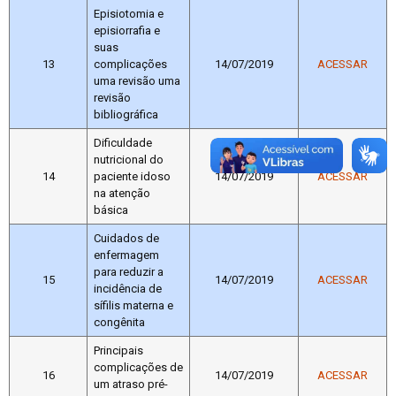
Episiotomia e
episiorrafia e
suas
13
complicações
14/07/2019
ACESSAR
uma revisão uma
revisão
bibliográfica
Dificuldade
nutricional do
14
paciente idoso
14/07/2019
ACESSAR
na atenção
básica
Cuidados de
enfermagem
para reduzir a
15
14/07/2019
ACESSAR
incidência de
sífilis materna e
congênita
Principais
complicações de
16
14/07/2019
ACESSAR
um atraso pré-