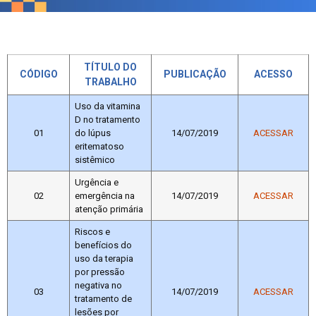
TÍTULO DO
CÓDIGO
PUBLICAÇÃO
ACESSO
TRABALHO
Uso da vitamina
D no tratamento
01
do lúpus
14/07/2019
ACESSAR
eritematoso
sistêmico
Urgência e
02
emergência na
14/07/2019
ACESSAR
atenção primária
Riscos e
benefícios do
uso da terapia
por pressão
negativa no
03
14/07/2019
ACESSAR
tratamento de
lesões por